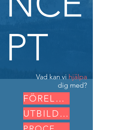
NCE
PT
Vad kan
vi
hjälpa
dig med?
FÖRELÄSNING
UTBILDNING
PROCESSLEDNING