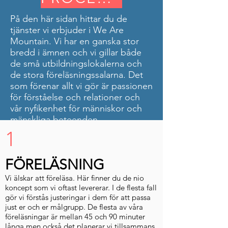
På den här sidan hittar du de
tjänster vi erbjuder i We Are
Mountain. Vi har en ganska stor
bredd i ämnen och vi gillar både
de små utbildningslokalerna och
de stora föreläsningssalarna. Det
som förenar allt vi gör är passionen
för förståelse och relationer och
vår nyfikenhet för människor och
mänskliga beteenden.
1
FÖRELÄSNING
Vi älskar att föreläsa. Här finner du de nio
koncept som vi oftast levererar. I de flesta fall
gör vi förstås justeringar i dem för att passa
just er och er målgrupp. De flesta av våra
föreläsningar är mellan 45 och 90 minuter
långa men också det planerar vi tillsammans.